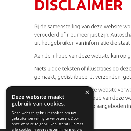
DISCLAIMER
Bij de samenstelling van deze website w
verouderd of niet meer juist zijn. Autosc
uit het gebruiken van informatie die staat
Aan de inhoud van deze website kan op 
Niets uit de teksten of illustraties op 
gemaakt, gedistribueerd, verzonden, ge
Het is mogelijk dat via onze website ve
×
Deze website maakt
zeggenschap over de inhoud van deze web
gebruik van cookies.
gehouden voor de daarop aangeboden inf
Deze website gebruikt cookies om uw
gebruikerservaring te verbeteren. Door
onze website te gebruiken, stemt u in met
alle cookies in overeenstemming met ons