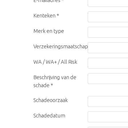
Kenteken *
Merk en type
Verzekeringsmaatschappij
WA / WA+ / All Risk
Beschrijving van de
schade *
Schadeoorzaak
Schadedatum