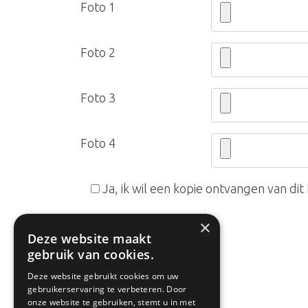
Foto 1
Foto 2
Foto 3
Foto 4
Bedrijfsnaam
Ja, ik wil een kopie ontvangen van dit 
×
Deze website maakt
gebruik van cookies.
*
velden zijn verplicht
Deze website gebruikt cookies om uw
gebruikerservaring te verbeteren. Door
onze website te gebruiken, stemt u in met